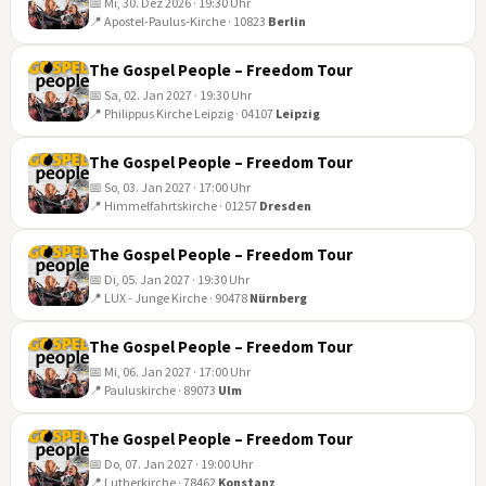
📅 Mi, 30. Dez 2026 · 19:30 Uhr
📍 Apostel-Paulus-Kirche · 10823
Berlin
30
DEZ
The Gospel People – Freedom Tour
📅 Sa, 02. Jan 2027 · 19:30 Uhr
📍 Philippus Kirche Leipzig · 04107
Leipzig
02
JAN
The Gospel People – Freedom Tour
📅 So, 03. Jan 2027 · 17:00 Uhr
📍 Himmelfahrtskirche · 01257
Dresden
03
JAN
The Gospel People – Freedom Tour
📅 Di, 05. Jan 2027 · 19:30 Uhr
📍 LUX - Junge Kirche · 90478
Nürnberg
05
JAN
The Gospel People – Freedom Tour
📅 Mi, 06. Jan 2027 · 17:00 Uhr
📍 Pauluskirche · 89073
Ulm
06
JAN
The Gospel People – Freedom Tour
📅 Do, 07. Jan 2027 · 19:00 Uhr
📍 Lutherkirche · 78462
Konstanz