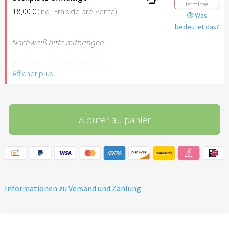
terminée
18,00 €
(incl. Frais de pré-vente)
Was
bedeutet das?
Nachweiß bitte mitbringen
Ermäßigung gilt für Schüler,
Afficher plus
Studenten, Auszubildende,
Rentner, Arbeitslose, FSJler,
BFDler, Personen mit
Behinderungen (Bei B-
Ajouter au panier
Vermerk kostenlose
Begleitperson)
Informationen zu Versand und Zahlung