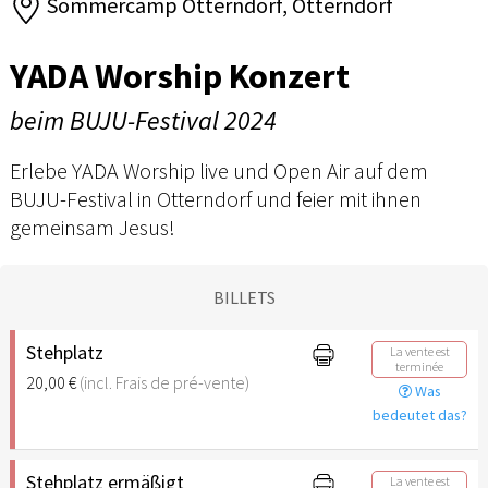
Sommercamp Otterndorf, Otterndorf
YADA Worship Konzert
beim BUJU-Festival 2024
Erlebe YADA Worship live und Open Air auf dem
BUJU-Festival in Otterndorf und feier mit ihnen
gemeinsam Jesus!
BILLETS
Stehplatz
La vente est
terminée
20,00 €
(incl. Frais de pré-vente)
Was
bedeutet das?
Stehplatz ermäßigt
La vente est