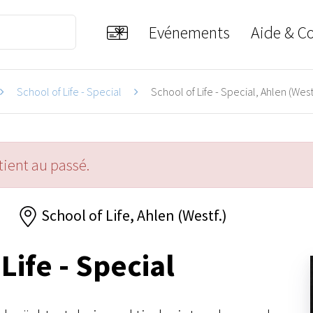
Evénements
Aide & C
School of Life - Special
School of Life - Special, Ahlen (Westf
ient au passé.
6
School of Life, Ahlen (Westf.)
Life - Special