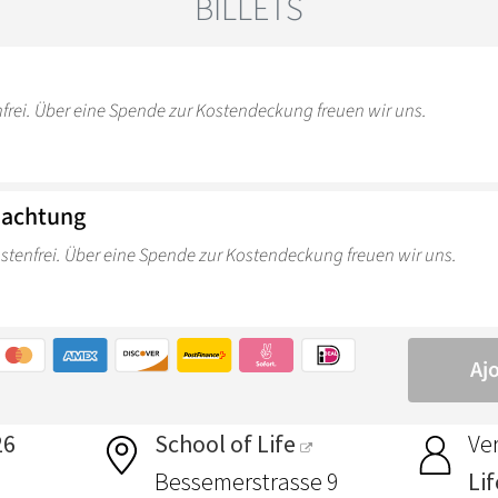
26
School of Life
Ver
Bessemerstrasse 9
Li