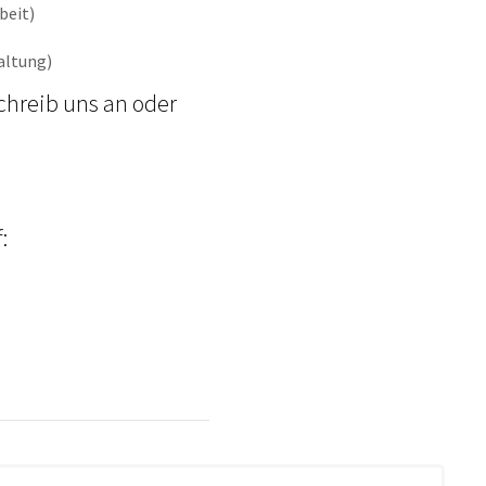
beit)
altung)
chreib uns an oder
: