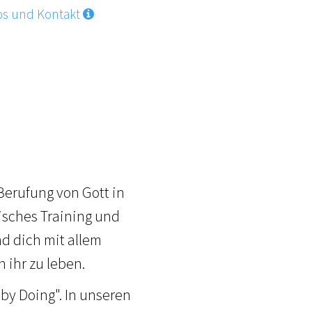
os und Kontakt
 Berufung von Gott in
isches Training und
d dich mit allem
 ihr zu leben.
by Doing". In unseren