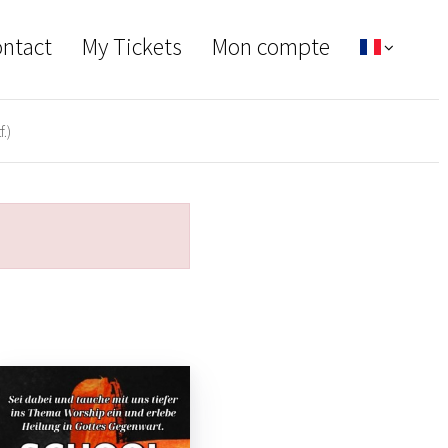
ontact
My Tickets
Mon compte
.)