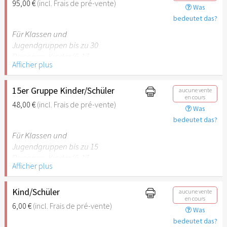
95,00 €
(incl. Frais de pré-vente)
Was
empfehlenswert.
bedeutet das?
Für Klassen und
Jugendgruppen bis zu 30
Personen. Kinder (6-17
Afficher plus
Jahre) oder Schüler mit
Schülerausweis inklusive
erwachsene Begleitperson.
15er Gruppe Kinder/Schüler
aucune vente
en cours
48,00 €
(incl. Frais de pré-vente)
Was
Hinweis: Für Kinder unter 6
bedeutet das?
Jahren ist der Ostergarten
Stuttgart nicht
Für Klassen und
empfehlenswert.
Jugendgruppen bis zu 15
Personen. Kinder (6-17
Afficher plus
Jahre) oder Schüler mit
Schülerausweis inklusive
erwachsene Begleitperson.
Kind/Schüler
aucune vente
en cours
6,00 €
(incl. Frais de pré-vente)
Was
Hinweis: Für Kinder unter 6
bedeutet das?
Jahren ist der Ostergarten