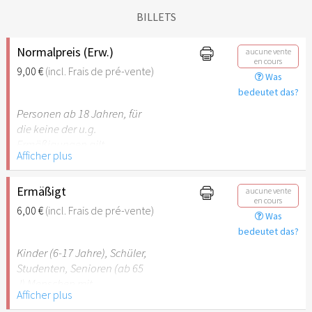
BILLETS
Normalpreis (Erw.)
aucune vente
en cours
9,00 €
(incl. Frais de pré-vente)
Was
bedeutet das?
Personen ab 18 Jahren, für
die keine der u.g.
Ermäßigungen gilt.
Afficher plus
Ermäßigt
aucune vente
en cours
6,00 €
(incl. Frais de pré-vente)
Was
bedeutet das?
Kinder (6-17 Jahre), Schüler,
Studenten, Senioren (ab 65
J) Menschen mit
Afficher plus
Behinderung (ab 50%),