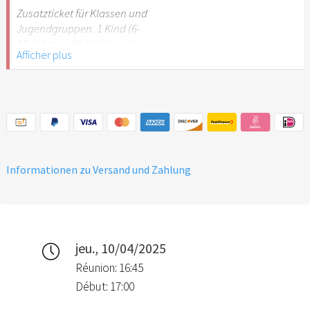
Stuttgart nicht
Zusatzticket für Klassen und
empfehlenswert.
Jugendgruppen. 1 Kind (6-
17 Jahre) oder Schüler mit
Afficher plus
Schülerausweis.
Hinweis: Für Kinder unter 6
Jahren ist der Ostergarten
Stuttgart nicht
empfehlenswert.
Informationen zu Versand und Zahlung
jeu., 10/04/2025
Réunion: 16:45
Début: 17:00