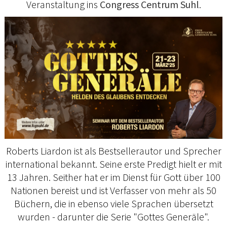
Veranstaltung ins
Congress Centrum Suhl
.
Roberts Liardon ist als Bestsellerautor und Sprecher
international bekannt. Seine erste Predigt hielt er mit
13 Jahren. Seither hat er im Dienst für Gott über 100
Nationen bereist und ist Verfasser von mehr als 50
Büchern, die in ebenso viele Sprachen übersetzt
wurden - darunter die Serie "Gottes Generäle".