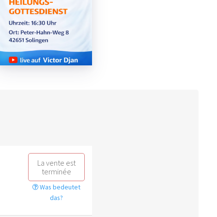
La vente est
terminée
Was bedeutet
das?