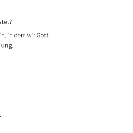
e
stet?
in, in dem wir
Gott
nung
.
: