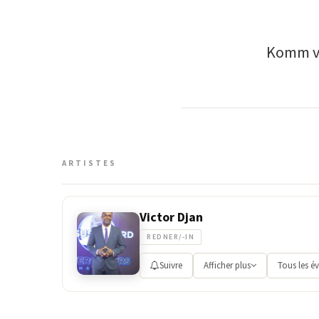
Komm vo
ARTISTES
Victor Djan
REDNER/-IN
Suivre
Afficher plus
Tous les é