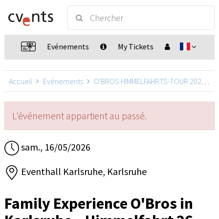
Evénements
My Tickets
Accueil
Evénements
O'BROS HIMMELFAHRTS-TOUR 2026
F
L'événement appartient au passé.
sam., 16/05/2026
Eventhall Karlsruhe, Karlsruhe
Family Experience O'Bros in