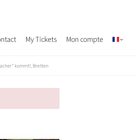
ontact
My Tickets
Mon compte
acher“ kommt!, Bretten