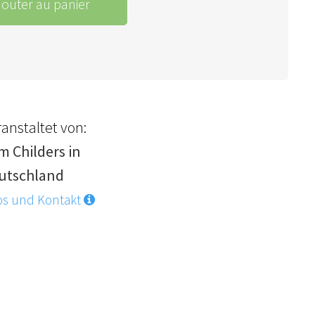
jouter au panier
anstaltet von:
m Childers in
utschland
os und Kontakt