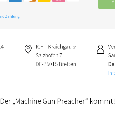
A
und Zahlung
24
ICF – Kraichgau
Ver
Salzhofen 7
Sa
DE-75015 Bretten
De
Inf
Der „Machine Gun Preacher“ kommt!