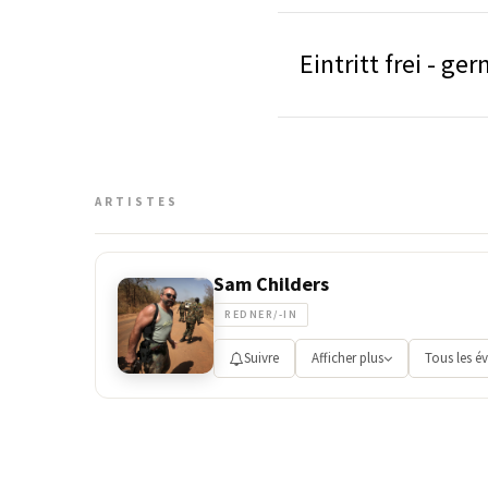
Eintritt frei - g
ARTISTES
Sam Childers
REDNER/-IN
Suivre
Afficher plus
Tous les é