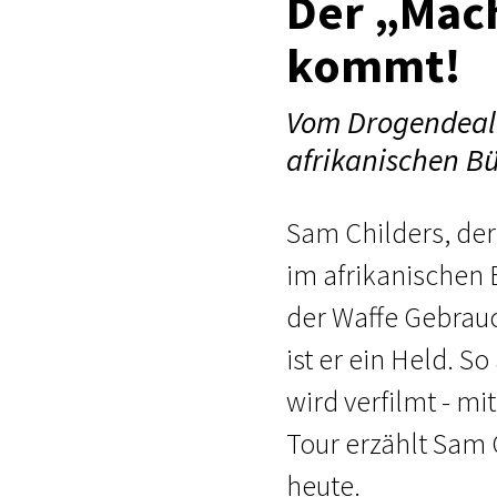
Der „Mac
kommt!
Vom Drogendeale
afrikanischen Bü
Sam Childers, der
im afrikanischen 
der Waffe Gebrauch
ist er ein Held. S
wird verfilmt - mi
Tour erzählt Sam C
heute.