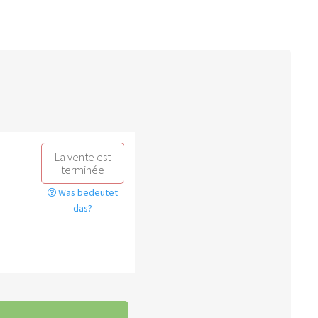
La vente est
terminée
Was bedeutet
das?