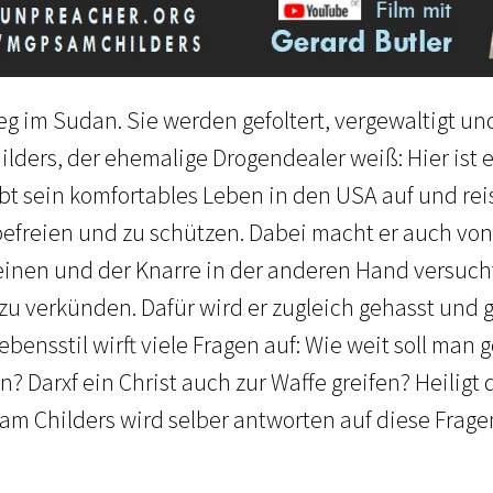
eg im Sudan. Sie werden gefoltert, vergewaltigt un
ders, der ehemalige Drogendealer weiß: Hier ist er 
bt sein komfortables Leben in den USA auf und re
befreien und zu schützen. Dabei macht er auch vo
 einen und der Knarre in der anderen Hand versucht
u verkünden. Dafür wird er zugleich gehasst und ge
bensstil wirft viele Fragen auf: Wie weit soll man
n? Darxf ein Christ auch zur Waffe greifen? Heiligt 
am Childers wird selber antworten auf diese Frage