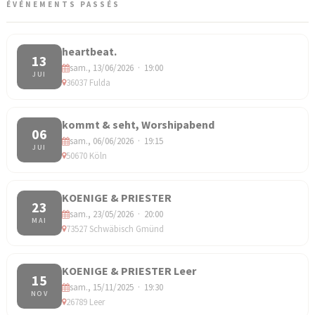
ÉVÉNEMENTS PASSÉS
heartbeat.
13
sam., 13/06/2026 · 19:00
JUI
36037 Fulda
kommt & seht, Worshipabend
06
sam., 06/06/2026 · 19:15
JUI
50670 Köln
KOENIGE & PRIESTER
23
sam., 23/05/2026 · 20:00
MAI
73527 Schwäbisch Gmünd
KOENIGE & PRIESTER Leer
15
sam., 15/11/2025 · 19:30
NOV
26789 Leer