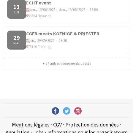
ECHT.event
13
ven., 13/06/2025 – dim., 15/06/2025 · 19:00
JUI
56564 Neuwied
CGFR meets KOENIGE & PRIESTER
29
jeu., 29/05/2025 · 19:30
MAI
79110 Freiburg
+ 67 autres événements passés
Mentions légales
·
CGV
·
Protection des données
·
Annulation
·
Jobs
·
Informations pour les organisateurs