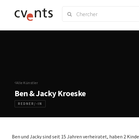
Alle Künstler
Ben & Jacky Kroeske
REDNER/-IN
Ben und Jacky sind seit 15 Jahren verheiratet, haben 2 Kinde