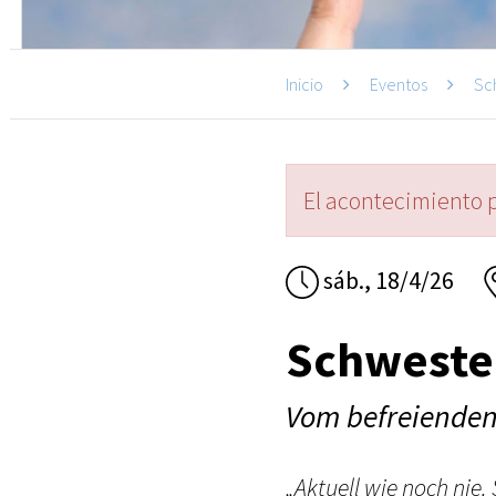
Inicio
Eventos
Sc
El acontecimiento 
sáb., 18/4/26
Schwester
Vom befreiende
„Aktuell wie noch nie