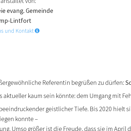
anstaltet von:
eie evang. Gemeinde
mp-Lintfort
os und Kontakt
ußergewöhnliche Referentin begrüßen zu dürfen:
Sc
s aktueller kaum sein könnte: dem Umgang mit Fe
indruckender geistlicher Tiefe. Bis 2020 hielt si
iegen konnte –
ng. Umso größer ist die Freude, dass sie im April