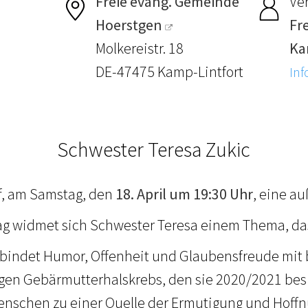
Freie evang. Gemeinde
Ver
Hoerstgen
Fr
Molkereistr. 18
Ka
DE-47475 Kamp-Lintfort
Inf
Schwester Teresa Zukic
f, am Samstag, den
18. April um 19:30 Uhr
, eine a
rag widmet sich Schwester Teresa einem Thema, da
bindet Humor, Offenheit und Glaubensfreude mit bee
gen Gebärmutterhalskrebs, den sie 2020/2021 bes
Menschen zu einer Quelle der Ermutigung und Hoffnu