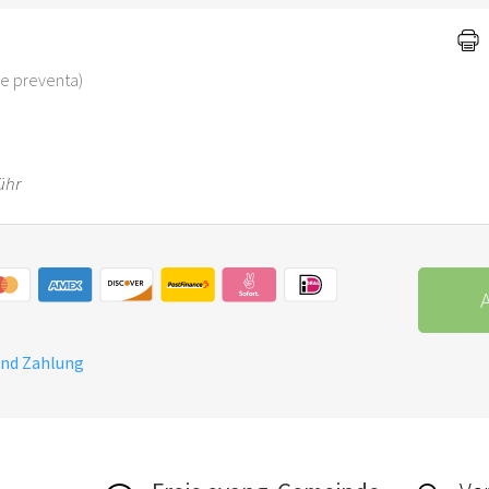
 de preventa)
ühr
A
und Zahlung