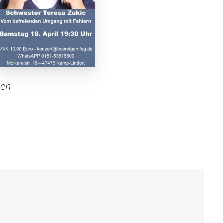
en
weil
das
nen