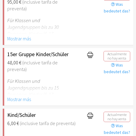
95,00 €
(inclusive tarifa de
Was
empfehlenswert.
preventa)
bedeutet das?
Für Klassen und
Jugendgruppen bis zu 30
Personen. Kinder (6-17
Mostrar más
Jahre) oder Schüler mit
Schülerausweis inklusive
erwachsene Begleitperson.
15er Gruppe Kinder/Schüler
Actualmente
no hay venta
48,00 €
(inclusive tarifa de
Was
Hinweis: Für Kinder unter 6
preventa)
bedeutet das?
Jahren ist der Ostergarten
Stuttgart nicht
Für Klassen und
empfehlenswert.
Jugendgruppen bis zu 15
Personen. Kinder (6-17
Mostrar más
Jahre) oder Schüler mit
Schülerausweis inklusive
erwachsene Begleitperson.
Kind/Schüler
Actualmente
no hay venta
6,00 €
(inclusive tarifa de preventa)
Was
Hinweis: Für Kinder unter 6
bedeutet das?
Jahren ist der Ostergarten