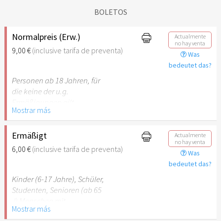
BOLETOS
Normalpreis (Erw.)
Actualmente
no hay venta
9,00 €
(inclusive tarifa de preventa)
Was
bedeutet das?
Personen ab 18 Jahren, für
die keine der u.g.
Ermäßigungen gilt.
Mostrar más
Ermäßigt
Actualmente
no hay venta
6,00 €
(inclusive tarifa de preventa)
Was
bedeutet das?
Kinder (6-17 Jahre), Schüler,
Studenten, Senioren (ab 65
J) Menschen mit
Mostrar más
Behinderung (ab 50%),