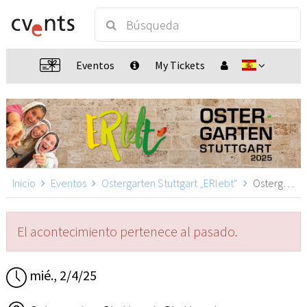
Eventos
My Tickets
Inicio
Eventos
Ostergarten Stuttgart „ERlebt“
Ostergarten Stuttgart „ERlebt“ - 19:00 Uhr Führung, Stuttgart
El acontecimiento pertenece al pasado.
mié., 2/4/25