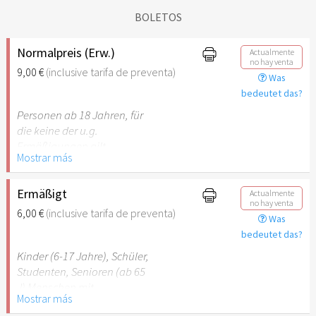
BOLETOS
Normalpreis (Erw.)
Actualmente
no hay venta
9,00 €
(inclusive tarifa de preventa)
Was
bedeutet das?
Personen ab 18 Jahren, für
die keine der u.g.
Ermäßigungen gilt.
Mostrar más
Ermäßigt
Actualmente
no hay venta
6,00 €
(inclusive tarifa de preventa)
Was
bedeutet das?
Kinder (6-17 Jahre), Schüler,
Studenten, Senioren (ab 65
J) Menschen mit
Mostrar más
Behinderung (ab 50%),