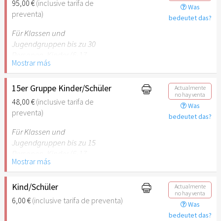
95,00 €
(inclusive tarifa de
Was
empfehlenswert.
preventa)
bedeutet das?
Für Klassen und
Jugendgruppen bis zu 30
Personen. Kinder (6-17
Mostrar más
Jahre) oder Schüler mit
Schülerausweis inklusive
erwachsene Begleitperson.
15er Gruppe Kinder/Schüler
Actualmente
no hay venta
48,00 €
(inclusive tarifa de
Was
Hinweis: Für Kinder unter 6
preventa)
bedeutet das?
Jahren ist der Ostergarten
Stuttgart nicht
Für Klassen und
empfehlenswert.
Jugendgruppen bis zu 15
Personen. Kinder (6-17
Mostrar más
Jahre) oder Schüler mit
Schülerausweis inklusive
erwachsene Begleitperson.
Kind/Schüler
Actualmente
no hay venta
6,00 €
(inclusive tarifa de preventa)
Was
Hinweis: Für Kinder unter 6
bedeutet das?
Jahren ist der Ostergarten