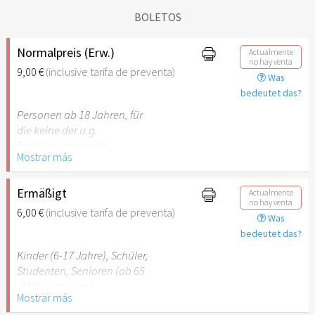
BOLETOS
Normalpreis (Erw.)
Actualmente
no hay venta
9,00 €
(inclusive tarifa de preventa)
Was
bedeutet das?
Personen ab 18 Jahren, für
die keine der u.g.
Ermäßigungen gilt.
Mostrar más
Ermäßigt
Actualmente
no hay venta
6,00 €
(inclusive tarifa de preventa)
Was
bedeutet das?
Kinder (6-17 Jahre), Schüler,
Studenten, Senioren (ab 65
J) Menschen mit
Mostrar más
Behinderung (ab 50%),