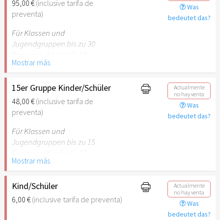
95,00 €
(inclusive tarifa de
Was
empfehlenswert.
preventa)
bedeutet das?
Für Klassen und
Jugendgruppen bis zu 30
Personen. Kinder (6-17
Mostrar más
Jahre) oder Schüler mit
Schülerausweis inklusive
erwachsene Begleitperson.
15er Gruppe Kinder/Schüler
Actualmente
no hay venta
48,00 €
(inclusive tarifa de
Was
Hinweis: Für Kinder unter 6
preventa)
bedeutet das?
Jahren ist der Ostergarten
Stuttgart nicht
Für Klassen und
empfehlenswert.
Jugendgruppen bis zu 15
Personen. Kinder (6-17
Mostrar más
Jahre) oder Schüler mit
Schülerausweis inklusive
erwachsene Begleitperson.
Kind/Schüler
Actualmente
no hay venta
6,00 €
(inclusive tarifa de preventa)
Was
Hinweis: Für Kinder unter 6
bedeutet das?
Jahren ist der Ostergarten