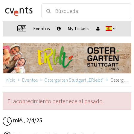
Eventos
My Tickets
Inicio
Eventos
Ostergarten Stuttgart „ERlebt“
Ostergarten Stuttgart „ERlebt“ - 16:00 Uhr Führung, Stuttgart
El acontecimiento pertenece al pasado.
mié., 2/4/25