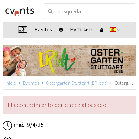
Eventos
My Tickets
Inicio
Eventos
Ostergarten Stuttgart „ERlebt“
Ostergarten Stuttgart „ERlebt“ - 09:20 Uhr Führung, Stuttgart
El acontecimiento pertenece al pasado.
mié., 9/4/25