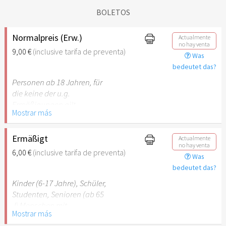
BOLETOS
Normalpreis (Erw.)
Actualmente
no hay venta
9,00 €
(inclusive tarifa de preventa)
Was
bedeutet das?
Personen ab 18 Jahren, für
die keine der u.g.
Ermäßigungen gilt.
Mostrar más
Ermäßigt
Actualmente
no hay venta
6,00 €
(inclusive tarifa de preventa)
Was
bedeutet das?
Kinder (6-17 Jahre), Schüler,
Studenten, Senioren (ab 65
J) Menschen mit
Mostrar más
Behinderung (ab 50%),