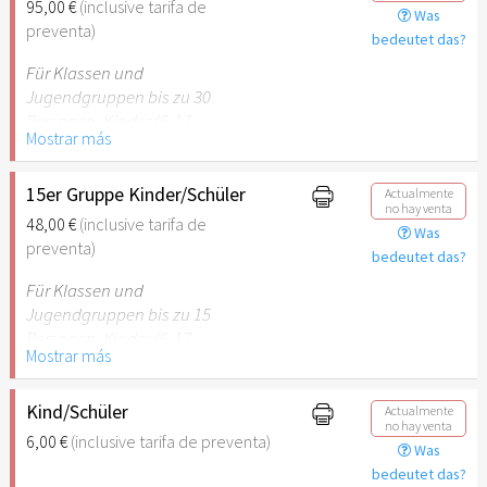
95,00 €
(inclusive tarifa de
Was
empfehlenswert.
preventa)
bedeutet das?
Für Klassen und
Jugendgruppen bis zu 30
Personen. Kinder (6-17
Mostrar más
Jahre) oder Schüler mit
Schülerausweis inklusive
erwachsene Begleitperson.
15er Gruppe Kinder/Schüler
Actualmente
no hay venta
48,00 €
(inclusive tarifa de
Was
Hinweis: Für Kinder unter 6
preventa)
bedeutet das?
Jahren ist der Ostergarten
Stuttgart nicht
Für Klassen und
empfehlenswert.
Jugendgruppen bis zu 15
Personen. Kinder (6-17
Mostrar más
Jahre) oder Schüler mit
Schülerausweis inklusive
erwachsene Begleitperson.
Kind/Schüler
Actualmente
no hay venta
6,00 €
(inclusive tarifa de preventa)
Was
Hinweis: Für Kinder unter 6
bedeutet das?
Jahren ist der Ostergarten