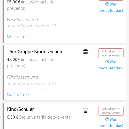
95,00 €
(inclusive tarifa de
Was
empfehlenswert.
preventa)
bedeutet das?
Für Klassen und
Jugendgruppen bis zu 30
Personen. Kinder (6-17
Mostrar más
Jahre) oder Schüler mit
Schülerausweis inklusive
erwachsene Begleitperson.
15er Gruppe Kinder/Schüler
Actualmente
no hay venta
48,00 €
(inclusive tarifa de
Was
Hinweis: Für Kinder unter 6
preventa)
bedeutet das?
Jahren ist der Ostergarten
Stuttgart nicht
Für Klassen und
empfehlenswert.
Jugendgruppen bis zu 15
Personen. Kinder (6-17
Mostrar más
Jahre) oder Schüler mit
Schülerausweis inklusive
erwachsene Begleitperson.
Kind/Schüler
Actualmente
no hay venta
6,00 €
(inclusive tarifa de preventa)
Was
Hinweis: Für Kinder unter 6
bedeutet das?
Jahren ist der Ostergarten