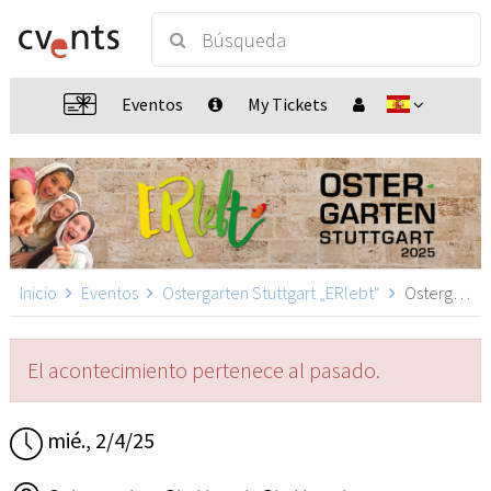
Eventos
My Tickets
Inicio
Eventos
Ostergarten Stuttgart „ERlebt“
Ostergarten Stuttgart „ERlebt“ - 09:00 Uhr Führung, Stuttgart
El acontecimiento pertenece al pasado.
mié., 2/4/25