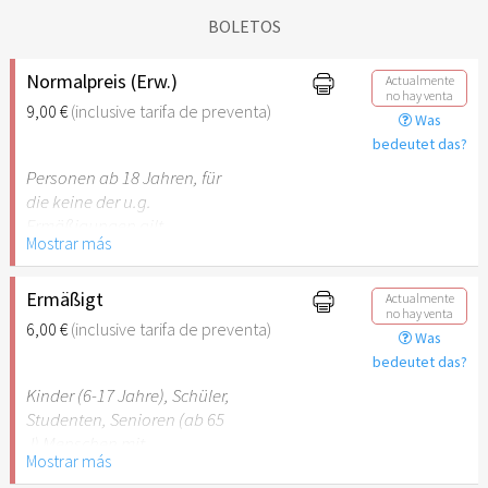
BOLETOS
Normalpreis (Erw.)
Actualmente
no hay venta
9,00 €
(inclusive tarifa de preventa)
Was
bedeutet das?
Personen ab 18 Jahren, für
die keine der u.g.
Ermäßigungen gilt.
Mostrar más
Ermäßigt
Actualmente
no hay venta
6,00 €
(inclusive tarifa de preventa)
Was
bedeutet das?
Kinder (6-17 Jahre), Schüler,
Studenten, Senioren (ab 65
J) Menschen mit
Mostrar más
Behinderung (ab 50%),