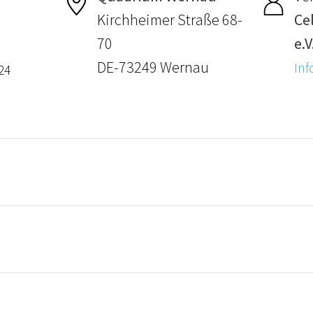
Kirchheimer Straße 68-
Ce
70
e.V
DE-73249 Wernau
Inf
24