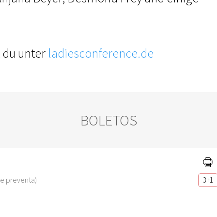
t du unter
ladiesconference.de
BOLETOS
 de preventa)
3+1