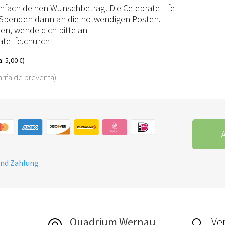
infach deinen Wunschbetrag! Die Celebrate Life
ie Spenden dann an die notwendigen Posten.
en, wende dich bitte an
telife.church
: 5,00 €)
tarifa de preventa)
A
und Zahlung
Quadrium Wernau
Ver