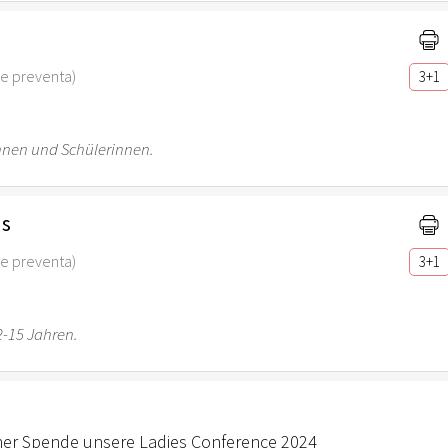
 de preventa)
3+1
innen und Schülerinnen.
ns
 de preventa)
3+1
-15 Jahren.
iner Spende unsere Ladies Conference 2024