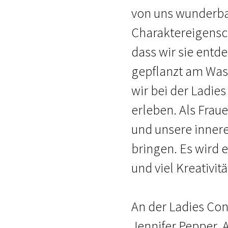
von uns wunderba
Charaktereigensch
dass wir sie entd
gepflanzt am Was
wir bei der Ladie
erleben. Als Fra
und unsere inner
bringen. Es wird e
und viel Kreativit
An der Ladies Co
Jennifer Pepper, 