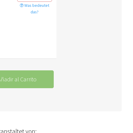
Was bedeutet
das?
ñadir al Carrito
anstaltet von: