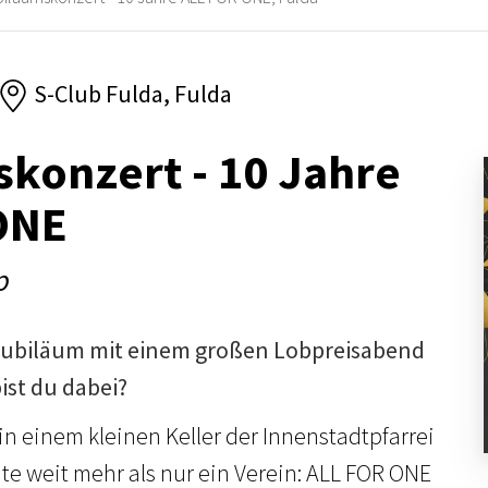
S-Club Fulda, Fulda
konzert - 10 Jahre
ONE
p
 Jubiläum mit einem großen Lobpreisabend
ist du dabei?
in einem kleinen Keller der Innenstadtpfarrei
te weit mehr als nur ein Verein: ALL FOR ONE