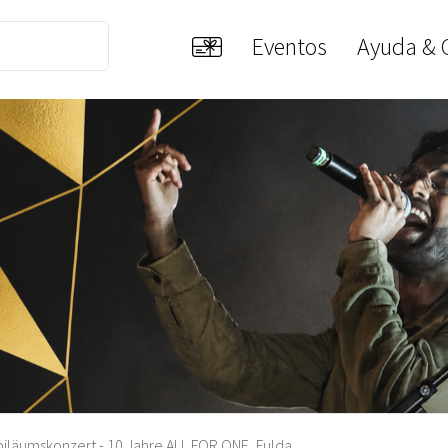
Eventos
Ayuda & 
iläumskonzert - 10 Jahre ALL FOR ONE, Fulda