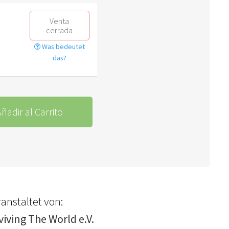
Venta
cerrada
Was bedeutet
das?
ñadir al Carrito
anstaltet von:
viving The World e.V.