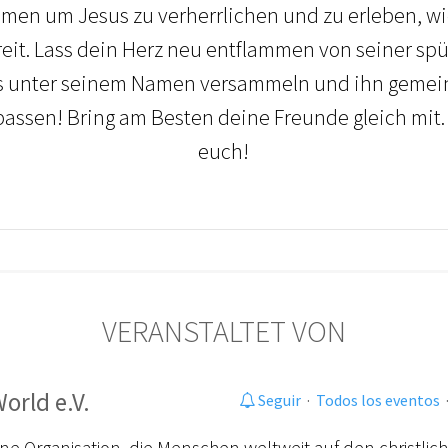
n um Jesus zu verherrlichen und zu erleben, wie
freit. Lass dein Herz neu entflammen von seiner sp
uns unter seinem Namen versammeln und ihn gemei
rpassen! Bring am Besten deine Freunde gleich mit.
euch!
VERANSTALTET VON
orld e.V.
Seguir
·
Todos los eventos
eine Organisation, die Menschen weltweit auf den christli