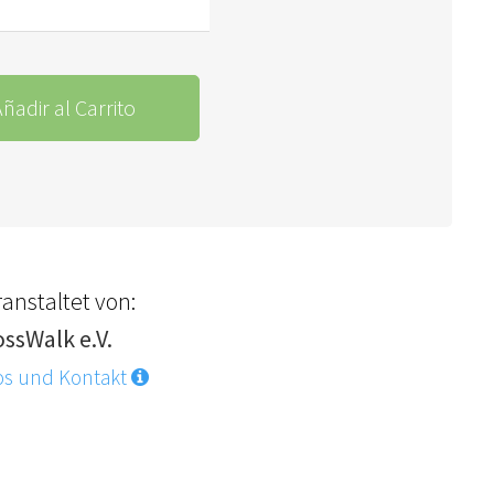
ñadir al Carrito
anstaltet von:
ossWalk e.V.
os und Kontakt