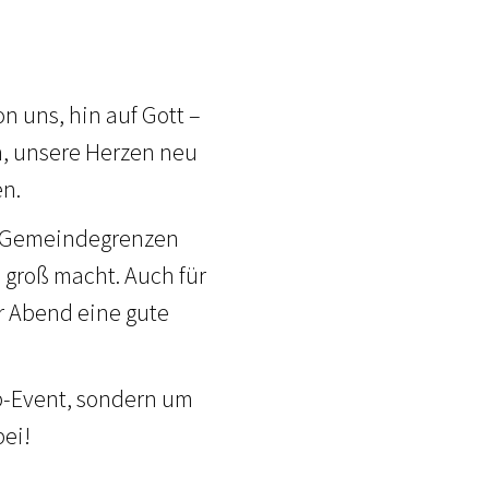
n uns, hin auf Gott –
n, unsere Herzen neu
en.
er Gemeindegrenzen
roß macht. Auch für
r Abend eine gute
p-Event, sondern um
ei!