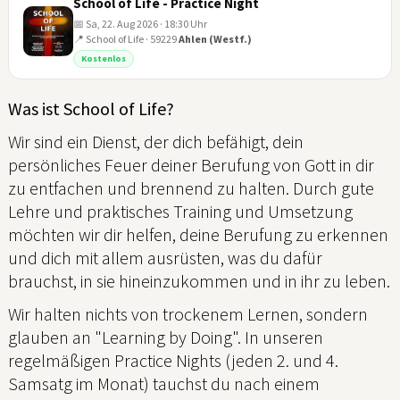
School of Life - Practice Night
📅 Sa, 22. Aug 2026 · 18:30 Uhr
📍 School of Life · 59229
Ahlen (Westf.)
Kostenlos
22
AUG
Was ist School of Life?
Wir sind ein Dienst, der dich befähigt, dein
persönliches Feuer deiner Berufung von Gott in dir
zu entfachen und brennend zu halten. Durch gute
Lehre und praktisches Training und Umsetzung
möchten wir dir helfen, deine Berufung zu erkennen
und dich mit allem ausrüsten, was du dafür
brauchst, in sie hineinzukommen und in ihr zu leben.
Wir halten nichts von trockenem Lernen, sondern
glauben an "Learning by Doing". In unseren
regelmäßigen Practice Nights (jeden 2. und 4.
Samsatg im Monat) tauchst du nach einem