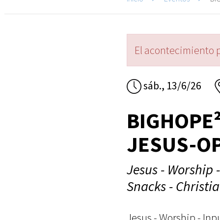
El acontecimiento 
sáb., 13/6/26
BIGHOPE
JESUS-OP
Jesus - Worship 
Snacks - Christi
Jesus - Worship - Inp