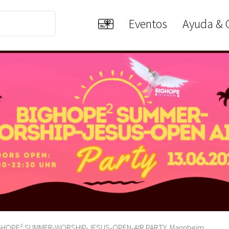
Eventos
Ayuda & 
GHOPE² SUMMER-WORSHIP-JESUS-OPEN-AIR PARTY, Mannheim