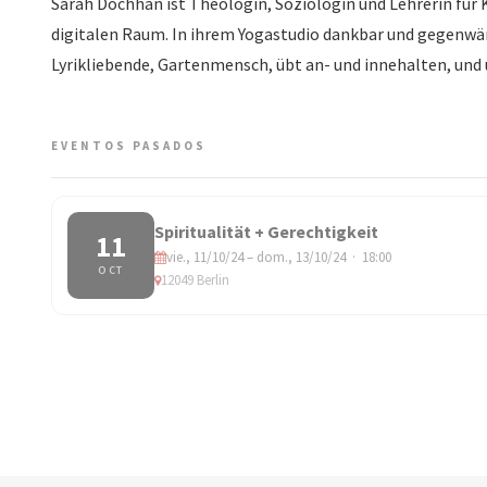
Sarah Dochhan ist Theologin, Soziologin und Lehrerin für
digitalen Raum. In ihrem Yogastudio dankbar und gegenwärt
Lyrikliebende, Gartenmensch, übt an- und innehalten, u
EVENTOS PASADOS
Spiritualität + Gerechtigkeit
11
vie., 11/10/24 – dom., 13/10/24 · 18:00
OCT
12049 Berlin