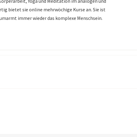
 Körperarbeit, Yoga und Meditation im analogen und
ig bietet sie online mehrwöchige Kurse an. Sie ist
nd umarmt immer wieder das komplexe Menschsein.