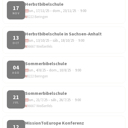
Herbstbibelschule
17
lun., 17/11/25 – dom., 23/11/25 · 9:00
NOV
8222 Beringen
Herbstbibelschule in Sachsen-Anhalt
13
lun., 13/10/25 – sáb., 18/10/25 · 9:00
OCT
06667 Weißenfels
Sommerbibelschule
04
lun., 4/8/25 – dom., 10/8/25 · 9:00
AGO
8222 Beringen
Sommerbibelschule
21
lun., 21/7/25 – sáb., 26/7/25 · 9:00
JUL
06667 Weißenfels
MissionToEurope Konferenz
12