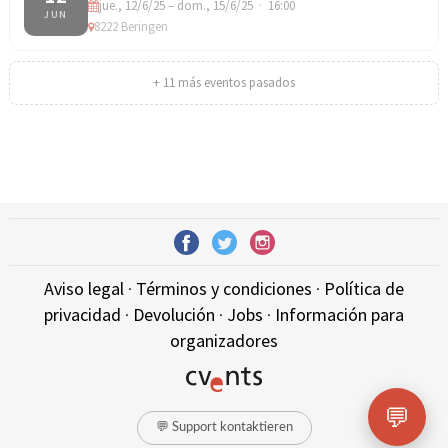
jue., 12/6/25 – dom., 15/6/25 · 16:00
JUN
8222 Beringen
+ 11 más eventos pasados
Aviso legal
·
Términos y condiciones
·
Política de
privacidad
·
Devolución
·
Jobs
·
Información para
organizadores
💬
💬 Support kontaktieren