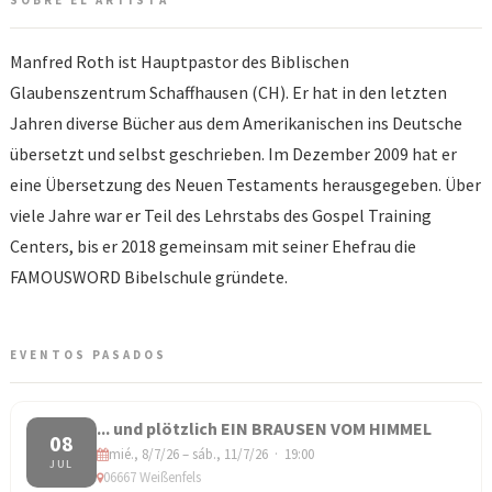
SOBRE EL ARTISTA
Manfred Roth ist Hauptpastor des Biblischen
Glaubenszentrum Schaffhausen (CH). Er hat in den letzten
Jahren diverse Bücher aus dem Amerikanischen ins Deutsche
übersetzt und selbst geschrieben. Im Dezember 2009 hat er
eine Übersetzung des Neuen Testaments herausgegeben. Über
viele Jahre war er Teil des Lehrstabs des Gospel Training
Centers, bis er 2018 gemeinsam mit seiner Ehefrau die
FAMOUSWORD Bibelschule gründete.
EVENTOS PASADOS
... und plötzlich EIN BRAUSEN VOM HIMMEL
08
mié., 8/7/26 – sáb., 11/7/26 · 19:00
JUL
06667 Weißenfels