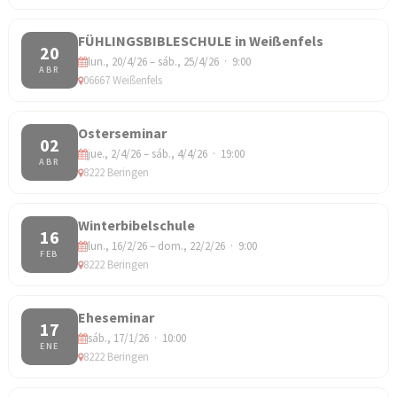
FÜHLINGSBIBLESCHULE in Weißenfels
20
lun., 20/4/26 – sáb., 25/4/26 · 9:00
ABR
06667 Weißenfels
Osterseminar
02
jue., 2/4/26 – sáb., 4/4/26 · 19:00
ABR
8222 Beringen
Winterbibelschule
16
lun., 16/2/26 – dom., 22/2/26 · 9:00
FEB
8222 Beringen
Eheseminar
17
sáb., 17/1/26 · 10:00
ENE
8222 Beringen