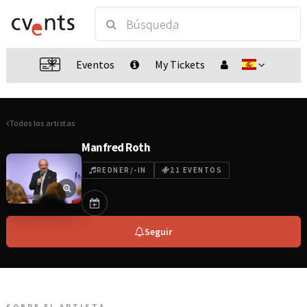
Eventos
My Tickets
Todos los artistas
Manfred Roth
REDNER/-IN
21 EVENTOS
Seguir