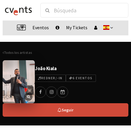
Eventos
My Tickets
Todos los artistas
João Kiala
REDNER/-IN
6 EVENTOS
Seguir