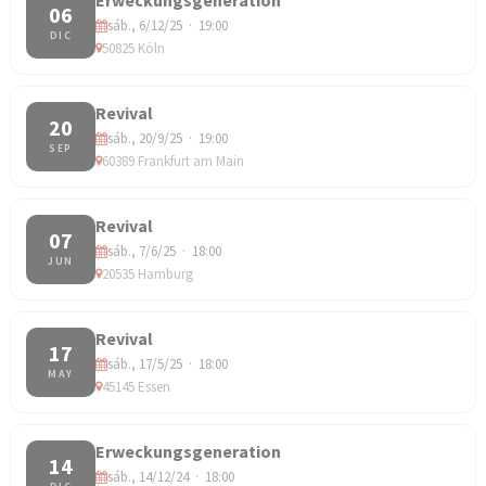
06
sáb., 6/12/25 · 19:00
DIC
50825 Köln
Revival
20
sáb., 20/9/25 · 19:00
SEP
60389 Frankfurt am Main
Revival
07
sáb., 7/6/25 · 18:00
JUN
20535 Hamburg
Revival
17
sáb., 17/5/25 · 18:00
MAY
45145 Essen
Erweckungsgeneration
14
sáb., 14/12/24 · 18:00