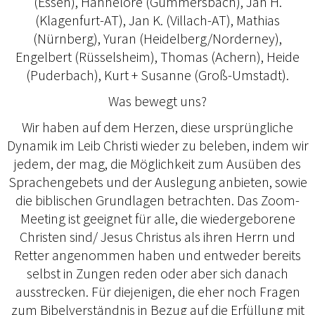
(Essen), Hannelore (Gummersbach), Jan H.
(Klagenfurt-AT), Jan K. (Villach-AT), Mathias
(Nürnberg), Yuran (Heidelberg/Norderney),
Engelbert (Rüsselsheim), Thomas (Achern), Heide
(Puderbach), Kurt + Susanne (Groß-Umstadt).
Was bewegt uns?
Wir haben auf dem Herzen, diese ursprüngliche
Dynamik im Leib Christi wieder zu beleben, indem wir
jedem, der mag, die Möglichkeit zum Ausüben des
Sprachengebets und der Auslegung anbieten, sowie
die biblischen Grundlagen betrachten. Das Zoom-
Meeting ist geeignet für alle, die wiedergeborene
Christen sind/ Jesus Christus als ihren Herrn und
Retter angenommen haben und entweder bereits
selbst in Zungen reden oder aber sich danach
ausstrecken. Für diejenigen, die eher noch Fragen
zum Bibelverständnis in Bezug auf die Erfüllung mit