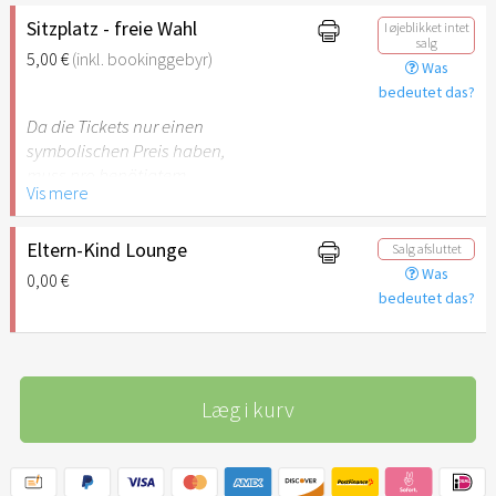
Sitzplatz - freie Wahl
I øjeblikket intet
salg
5,00 €
(inkl. bookinggebyr)
Was
bedeutet das?
Da die Tickets nur einen
symbolischen Preis haben,
muss pro benötigtem
Vis mere
Sitzplatz ein Ticket gebucht
werden. Kleinkinder, die
ohne eigenen Sitzplatz in
Eltern-Kind Lounge
Salg afsluttet
der Eltern-Kind-Lounge
Was
0,00 €
dabei sind, benötigen kein
bedeutet das?
Ticket.
Læg i kurv