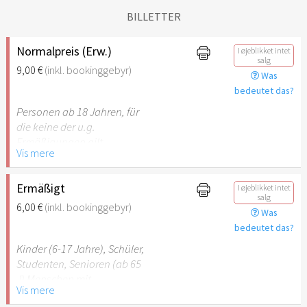
BILLETTER
Normalpreis (Erw.)
I øjeblikket intet
salg
9,00 €
(inkl. bookinggebyr)
Was
bedeutet das?
Personen ab 18 Jahren, für
die keine der u.g.
Ermäßigungen gilt.
Vis mere
Ermäßigt
I øjeblikket intet
salg
6,00 €
(inkl. bookinggebyr)
Was
bedeutet das?
Kinder (6-17 Jahre), Schüler,
Studenten, Senioren (ab 65
J) Menschen mit
Vis mere
Behinderung (ab 50%),