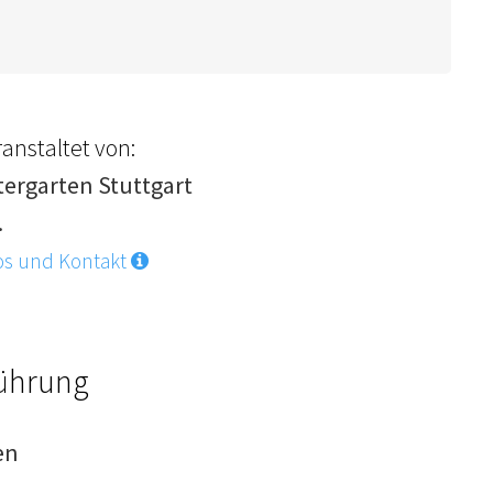
anstaltet von:
tergarten Stuttgart
.
os und Kontakt
Führung
en