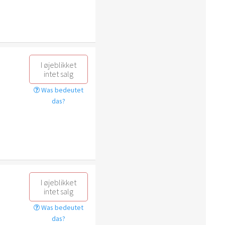
I øjeblikket
intet salg
Was bedeutet
das?
I øjeblikket
intet salg
Was bedeutet
das?