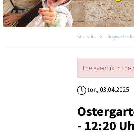
Startside
Begivenhede
The event is in the 
tor., 03.04.2025
Ostergart
- 12:20 U