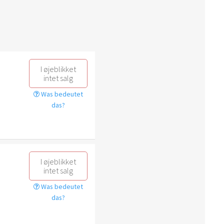
I øjeblikket
intet salg
Was bedeutet
das?
I øjeblikket
intet salg
Was bedeutet
das?