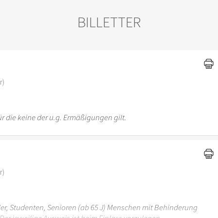
BILLETTER
)
r)
r die keine der u.g. Ermäßigungen gilt.
r)
üler, Studenten, Senioren (ab 65 J) Menschen mit Behinderung
Der jeweilige Ausweis ist beim Einlass vorzulegen.