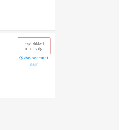
I øjeblikket
intet salg
Was bedeutet
das?