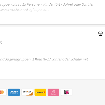
uppen bis zu 15 Personen. Kinder (6-17 Jahre) oder Schüler
sive erwachsene Begleitperson.
r 6 Jahren ist der Ostergarten Stuttgart nicht
r)
 und Jugendgruppen. 1 Kind (6-17 Jahre) oder Schüler mit
r 6 Jahren ist der Ostergarten Stuttgart nicht