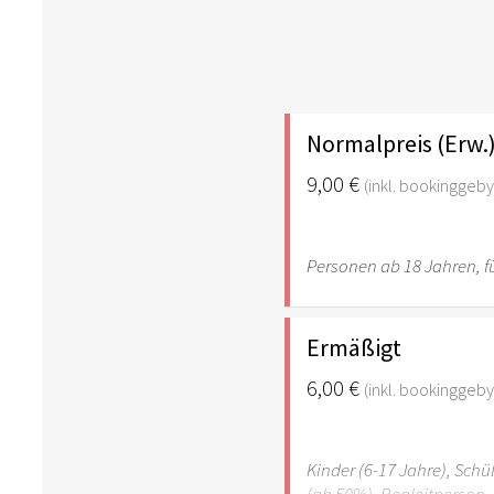
Normalpreis (Erw.
9,00 €
(inkl. bookinggeby
Personen ab 18 Jahren, fü
Ermäßigt
6,00 €
(inkl. bookinggeby
Kinder (6-17 Jahre), Sch
(ab 50%), Begleitperson. 