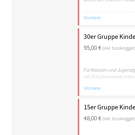
Hinweis: Für Kinder unte
Vis mere
empfehlenswert.
30er Gruppe Kinde
95,00 €
(inkl. bookingge
Für Klassen und Jugendgr
mit Schülerausweis inklu
Vis mere
Hinweis: Für Kinder unte
empfehlenswert.
15er Gruppe Kinde
48,00 €
(inkl. bookingge