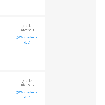
I øjeblikket
intet salg
Was bedeutet
das?
I øjeblikket
intet salg
Was bedeutet
das?