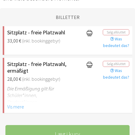
BILLETTER
Sitzplatz - freie Platzwahl
Salg afsluttet
Was
33,00 €
(inkl. bookinggebyr)
bedeutet das?
Sitzplatz - freie Platzwahl,
Salg afsluttet
ermäßigt
Was
bedeutet das?
28,00 €
(inkl. bookinggebyr)
Die Ermäßigung gilt für
Schüler*innen,
Student*innen,
Vis mere
Auszubildende,
Schwerbehinderte
(Personen mit GdB 50 oder
mehr), freiwillig
Læg i kurv
Sozialdienstleistende