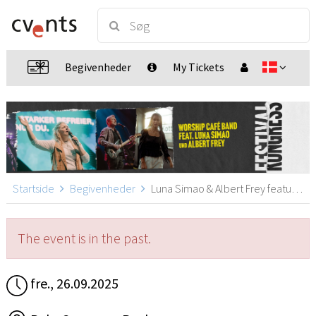
Begivenheder
My Tickets
Startside
Begivenheder
Luna Simao & Albert Frey featured by Worship Café Band, Bochum
The event is in the past.
fre., 26.09.2025