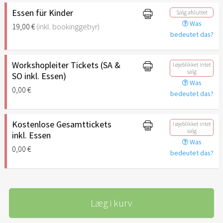
Essen für Kinder
Salg afsluttet
Was
19,00 €
(inkl. bookinggebyr)
bedeutet das?
Workshopleiter Tickets (SA &
I øjeblikket intet
salg
SO inkl. Essen)
Was
0,00 €
bedeutet das?
Kostenlose Gesamttickets
I øjeblikket intet
salg
inkl. Essen
Was
0,00 €
bedeutet das?
Læg i kurv