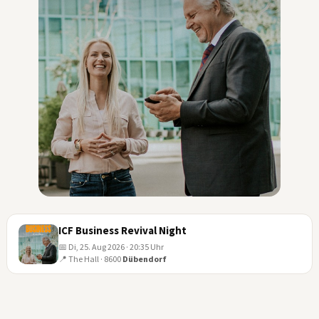
ICF Business Revival Night
📅 Di, 25. Aug 2026 · 20:35 Uhr
📍 The Hall · 8600
Dübendorf
25
AUG