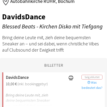
Autobahnkirche RUHR, Bochum
DavidsDance
Blessed Beats - Kirchen Disko mit Tiefgang
Bring deine Leute mit, zieh deine bequemsten
Sneaker an – und sei dabei, wenn christliche Vibes
auf Clubsound der Ewigkeit trifft
BILLETTER
DavidsDance
Salg afsluttet
Was
10,00 €
(inkl. bookinggebyr)
bedeutet das?
Bring deine Leute mit, zieh
deine bequemsten Sneaker
an – und sei dabei, wenn wir