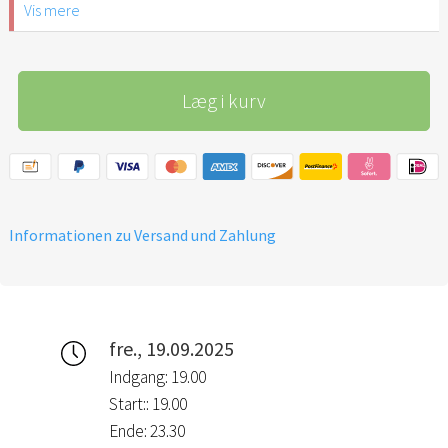
Vis mere
feiern wie David: mit
Leidenschaft, wildem Tanz
und einem Herz voller Liebe.
Læg i kurv
Informationen zu Versand und Zahlung
fre., 19.09.2025
Indgang: 19.00
Start:: 19.00
Ende: 23.30