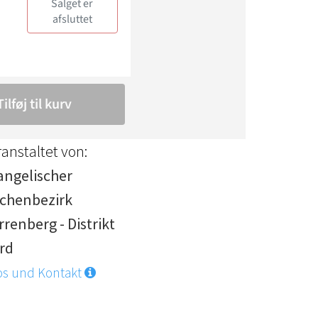
anstaltet von:
angelischer
rchenbezirk
renberg - Distrikt
rd
os und Kontakt