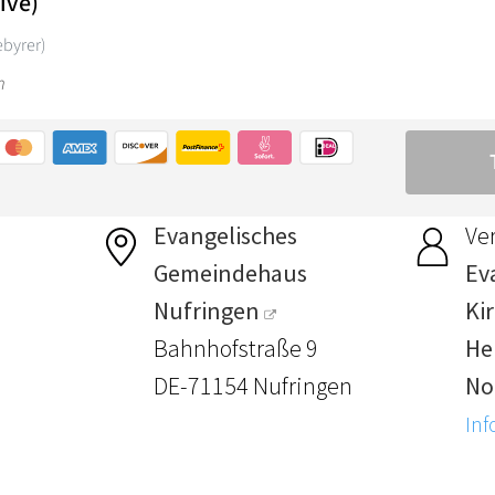
Evangelisches
Ver
Gemeindehaus
Ev
Nufringen
Ki
Bahnhofstraße 9
Her
DE-71154 Nufringen
No
Inf