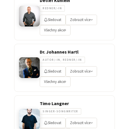
Detlef Kühlein
REDNER/-IN
Sledovat
Zobrazit více
Všechny akce
Dr. Johannes Hartl
AUTOR/-IN, REDNER/-IN
Sledovat
Zobrazit více
Všechny akce
Timo Langner
SINGER-SONGWRITER
Sledovat
Zobrazit více