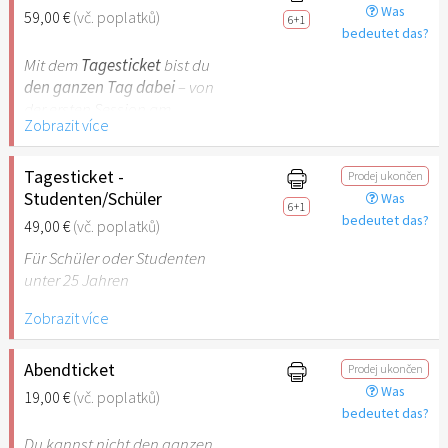
Was
59,00 €
(vč. poplatků)
6+1
bedeutet das?
Mit dem
Tagesticket
bist du
den ganzen Tag dabei
– von
der ersten Session am
Zobrazit více
Morgen bis zur
Abendveranstaltung. Erlebe
die volle Bandbreite der
Tagesticket -
Prodej ukončen
WORT25 mit inspirierenden
Studenten/Schüler
Was
6+1
Inputs, bewegender Musik,
bedeutet das?
49,00 €
(vč. poplatků)
kreativen Erlebnisräumen
Für Schüler oder Studenten
und viel Raum für
unter 25 Jahren
Begegnung.
Zobrazit více
Mit dem
Tagesticket
bist du
den ganzen Tag dabei
– von
Abendticket
Prodej ukončen
der ersten Session am
Was
19,00 €
(vč. poplatků)
Morgen bis zur
bedeutet das?
Abendveranstaltung. Erlebe
Du kannst nicht den ganzen