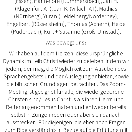
(Essen), Hannelore (Gummersbach), Jan H.
(Klagenfurt-AT), Jan K. (Villach-AT), Mathias
(Nürnberg), Yuran (Heidelberg/Norderney),
Engelbert (Rüsselsheim), Thomas (Achern), Heide
(Puderbach), Kurt + Susanne (Groß-Umstadt).
Was bewegt uns?
Wir haben auf dem Herzen, diese ursprüngliche
Dynamik im Leib Christi wieder zu beleben, indem wir
jedem, der mag, die Möglichkeit zum Ausüben des
Sprachengebets und der Auslegung anbieten, sowie
die biblischen Grundlagen betrachten. Das Zoom-
Meeting ist geeignet für alle, die wiedergeborene
Christen sind/ Jesus Christus als ihren Herrn und
Retter angenommen haben und entweder bereits
selbst in Zungen reden oder aber sich danach
ausstrecken. Für diejenigen, die eher noch Fragen
zum Bibelverständnis in Bezug auf die Erfüllung mit