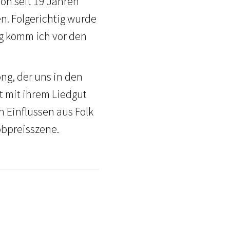
hon seit 19 Jahren
n. Folgerichtig wurde
ig komm ich vor den
ong, der uns in den
t mit ihrem Liedgut
 Einflüssen aus Folk
obpreisszene.