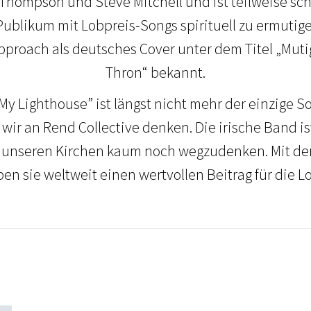
 Thompson und Steve Mitchell und ist teilweise sc
Publikum mit Lobpreis-Songs spirituell zu ermutige
 Approach als deutsches Cover unter dem Titel „Mut
Thron“ bekannt.
“My Lighthouse” ist längst nicht mehr der einzige S
 wir an Rend Collective denken. Die irische Band is
n unseren Kirchen kaum noch wegzudenken. Mit den
en sie weltweit einen wertvollen Beitrag für die L