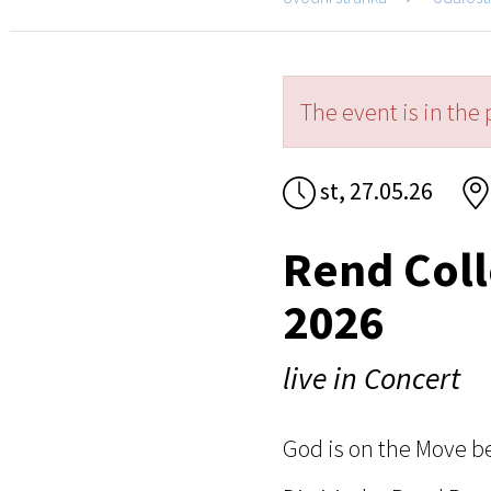
The event is in the 
st, 27.05.26
Rend Coll
2026
live in Concert
God is on the Move b