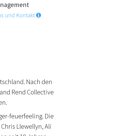
nagement
os und Kontakt
k
utschland. Nach den
Band Rend Collective
en.
ger-feuerfeeling. Die
Chris Llewellyn, Ali