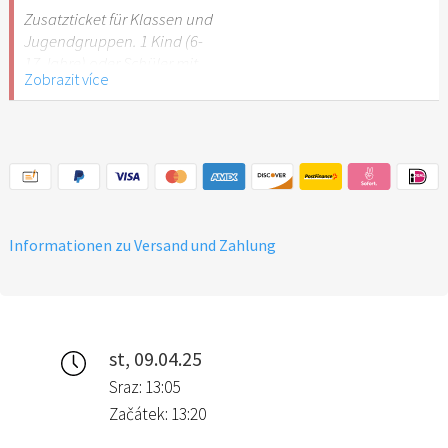
Stuttgart nicht
Zusatzticket für Klassen und
empfehlenswert.
Jugendgruppen. 1 Kind (6-
17 Jahre) oder Schüler mit
Zobrazit více
Schülerausweis.
Hinweis: Für Kinder unter 6
Jahren ist der Ostergarten
Stuttgart nicht
empfehlenswert.
Informationen zu Versand und Zahlung
st, 09.04.25
Sraz: 13:05
Začátek: 13:20