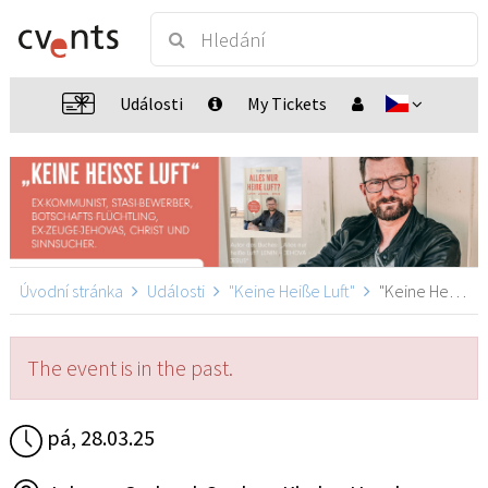
Události
My Tickets
Úvodní stránka
Události
"Keine Heiße Luft"
"Keine Heiße Luft", Hamburg
The event is in the past.
pá, 28.03.25