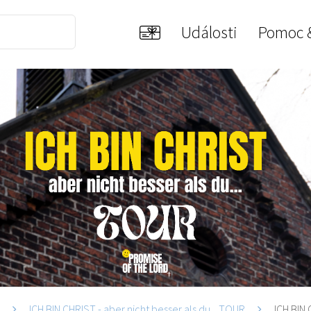
Události
Pomoc 
i
ICH BIN CHRIST - aber nicht besser als du... TOUR
ICH BIN 