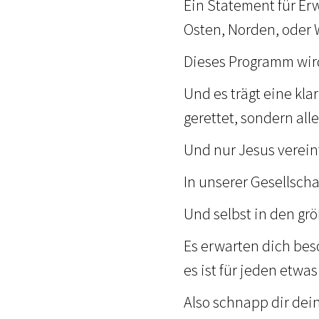
Ein Statement für Er
Osten, Norden, oder 
Dieses Programm wird 
Und es trägt eine kla
gerettet, sondern all
Und nur Jesus vereint
In unserer Gesellschaf
Und selbst in den grö
Es erwarten dich be
es ist für jeden etwas
Also schnapp dir dein