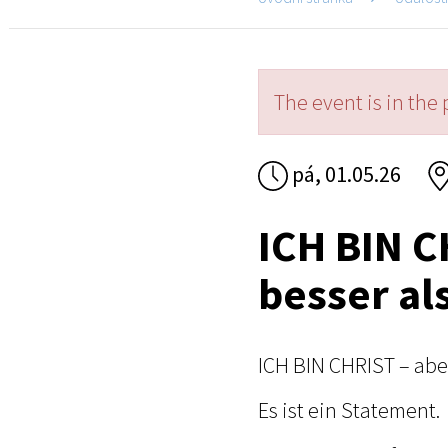
The event is in the 
pá, 01.05.26
ICH BIN C
besser al
ICH BIN CHRIST – aber 
Es ist ein Statement.