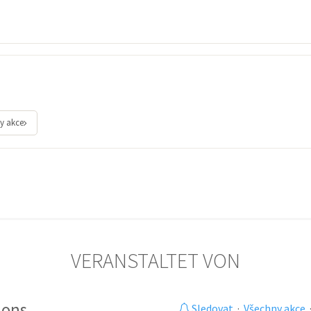
y akce
VERANSTALTET VON
ions
Sledovat
·
Všechny akce