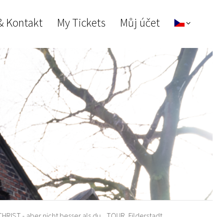
& Kontakt
My Tickets
Můj účet
CHRIST - aber nicht besser als du... TOUR, Filderstadt