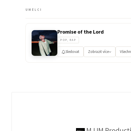
UMĚLCI
Promise of the Lord
POP, RAP
Sledovat
Zobrazit více
Všechn
MJJM Product