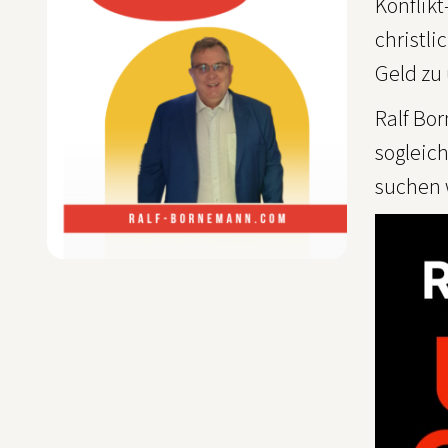
Konflik
christl
Geld zu
Ralf Bo
sogleich
suchen 