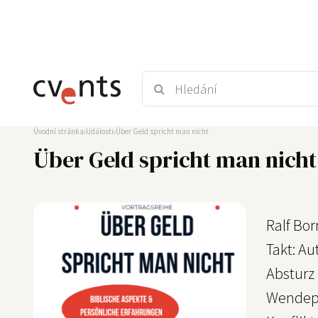
Úvodní stránka
Události
Über Geld spricht man nicht
Über Geld spricht man nicht
Ralf Bo
Takt: A
Absturz
Wendepun