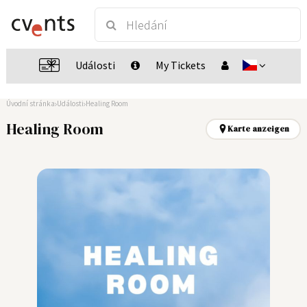
Události
My Tickets
Úvodní stránka
Události
Healing Room
Healing Room
Karte anzeigen