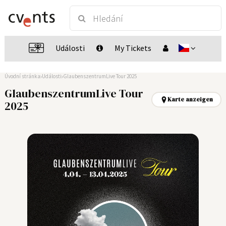
Události
My Tickets
Úvodní stránka
Události
GlaubenszentrumLive Tour 2025
GlaubenszentrumLive Tour
Karte anzeigen
2025