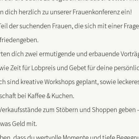
n dich herzlich zu unserer Frauenkonferenz ein!
Teil der suchenden Frauen, die sich mit einer Frag
ufriedengeben.
rten dich zwei ermutigende und erbauende Vorträ
ie Zeit für Lobpreis und Gebet für deine persönli
ich sind kreative Workshops geplant, sowie leckere
chaft bei Kaffee & Kuchen.
 Verkaufsstände zum Stöbern und Shoppen geben - 
twas Geld mit.
uben, dass du wertvolle Momente und tiefe Begegnu