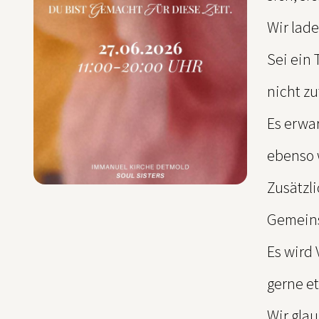
Wir lade
Sei ein 
nicht z
Es erwa
ebenso w
Zusätzl
Gemeins
Es wird
gerne e
Wir gla