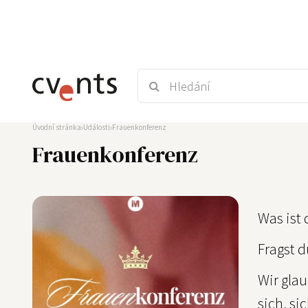
Úvodní stránka
Události
Frauenkonferenz
Frauenkonferenz
Was ist
Fragst d
Wir gla
sich, si