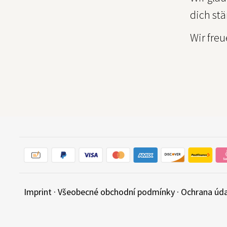
dich st
Wir fre
Imprint
·
Všeobecné obchodní podmínky
·
Ochrana úd