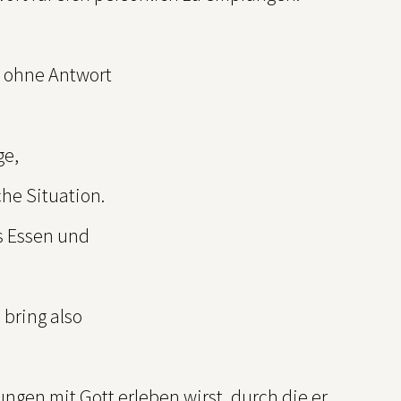
e ohne Antwort
ge,
che Situation.
s Essen und
bring also
ngen mit Gott erleben wirst, durch die er