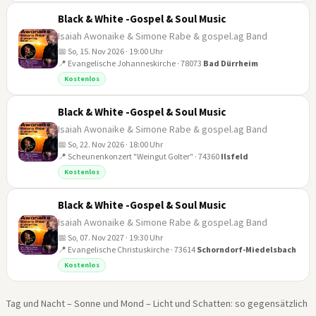
Black & White -Gospel & Soul Music
Isaiah Awonaike & Simone Rabe & gospel.ag Band
📅 So, 15. Nov 2026 · 19:00 Uhr
📍 Evangelische Johanneskirche · 78073
Bad Dürrheim
15
Kostenlos
NOV
Black & White -Gospel & Soul Music
Isaiah Awonaike & Simone Rabe & gospel.ag Band
📅 So, 22. Nov 2026 · 18:00 Uhr
📍 Scheunenkonzert "Weingut Golter" · 74360
Ilsfeld
22
Kostenlos
NOV
Black & White -Gospel & Soul Music
Isaiah Awonaike & Simone Rabe & gospel.ag Band
📅 So, 07. Nov 2027 · 19:30 Uhr
📍 Evangelische Christuskirche · 73614
Schorndorf-Miedelsbach
07
Kostenlos
NOV
Tag und Nacht – Sonne und Mond – Licht und Schatten: so gegensätzlich