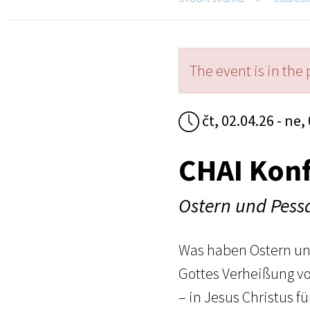
The event is in the 
čt, 02.04.26 - ne,
CHAI Kon
Ostern und Pess
Was haben Ostern und
Gottes Verheißung vo
– in Jesus Christus f