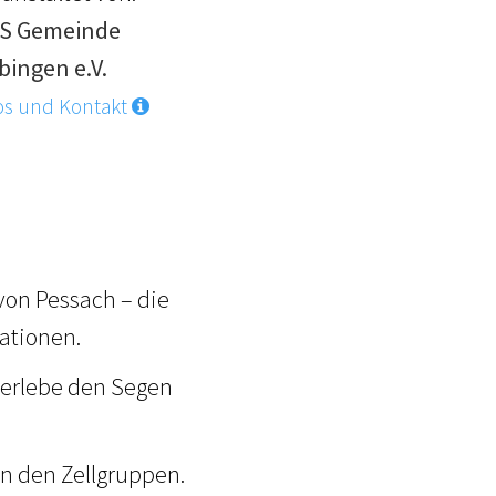
S Gemeinde
bingen e.V.
os und Kontakt
 von Pessach – die
Nationen.
 erlebe den Segen
in den Zellgruppen.