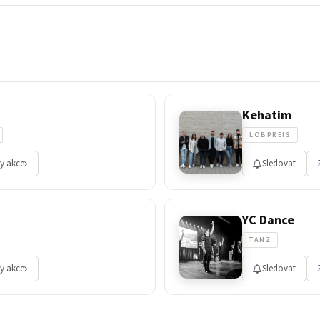
Kehatim
LOBPREIS
y akce
Sledovat
YC Dance
TANZ
y akce
Sledovat