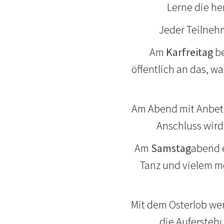
Lerne die h
Jeder Teilnehm
Am
Karfreitag
be
öffentlich an das, w
Am Abend mit Anbetu
Anschluss wird 
Am
Samstag
abend e
Tanz und vielem me
Mit dem Osterlob we
die Auferstehu