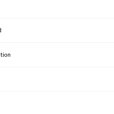
d
tion