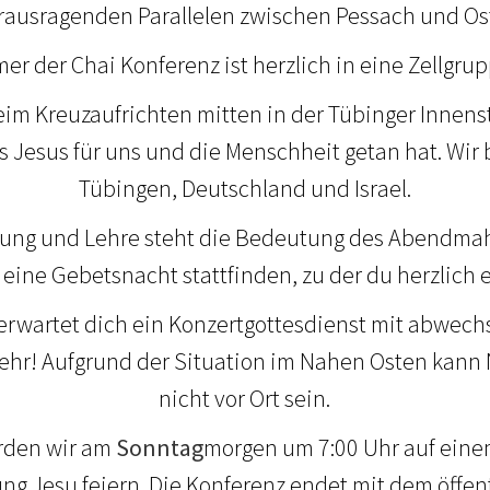
erausragenden Parallelen zwischen Pessach und Os
er der Chai Konferenz ist herzlich in eine Zellgru
im Kreuzaufrichten mitten in der Tübinger Innens
as Jesus für uns und die Menschheit getan hat. Wi
Tübingen, Deutschland und Israel.
ng und Lehre steht die Bedeutung des Abendmahl
eine Gebetsnacht stattfinden, zu der du herzlich 
rwartet dich ein Konzertgottesdienst mit abwech
hr! Aufgrund der Situation im Nahen Osten kann N
nicht vor Ort sein.
rden wir am
Sonntag
morgen um 7:00 Uhr auf eine
ng Jesu feiern. Die Konferenz endet mit dem öffe