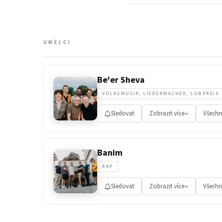
UMĚLCI
Be'er Sheva
VOLKSMUSIK, LIEDERMACHER, LOBPREIS
Sledovat
Zobrazit více
Všechn
Banim
RAP
Sledovat
Zobrazit více
Všechn