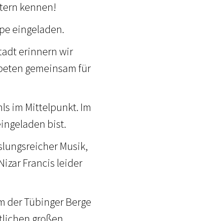
tern kennen!
ppe eingeladen.
tadt erinnern wir
r beten gemeinsam für
s im Mittelpunkt. Im
eingeladen bist.
slungsreicher Musik,
izar Francis leider
m der Tübinger Berge
ntlichen großen