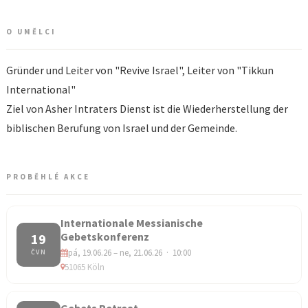
O UMĚLCI
Gründer und Leiter von "Revive Israel", Leiter von "Tikkun
International"
Ziel von Asher Intraters Dienst ist die Wiederherstellung der
biblischen Berufung von Israel und der Gemeinde.
PROBĚHLÉ AKCE
Internationale Messianische
Gebetskonferenz
19
pá, 19.06.26 – ne, 21.06.26 · 10:00
ČVN
51065 Köln
Gebets Retreat