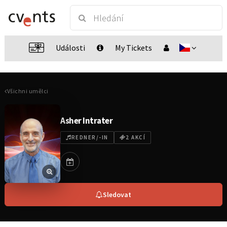
Události
My Tickets
Všichni umělci
Asher Intrater
REDNER/-IN
2 AKCÍ
Sledovat