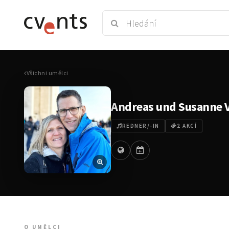
Všichni umělci
Andreas und Susanne 
REDNER/-IN
2 AKCÍ
O UMĚLCI