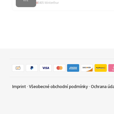
KVĚ
8405 Winterthur
Imprint
·
Všeobecné obchodní podmínky
·
Ochrana úd