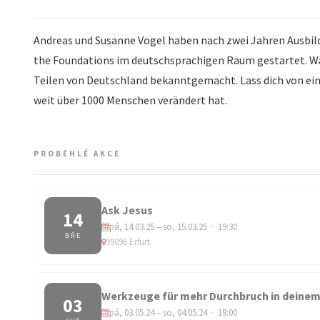
Andreas und Susanne Vogel haben nach zwei Jahren Ausbildu
the Foundations im deutschsprachigen Raum gestartet. Wäh
Teilen von Deutschland bekanntgemacht. Lass dich von ei
weit über 1000 Menschen verändert hat.
PROBĚHLÉ AKCE
Ask Jesus
14
pá, 14.03.25 – so, 15.03.25 · 19:30
BŘE
99096 Erfurt
Werkzeuge für mehr Durchbruch in deinem
03
pá, 03.05.24 – so, 04.05.24 · 19:00