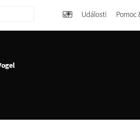
Události
Pomoc 
Vogel