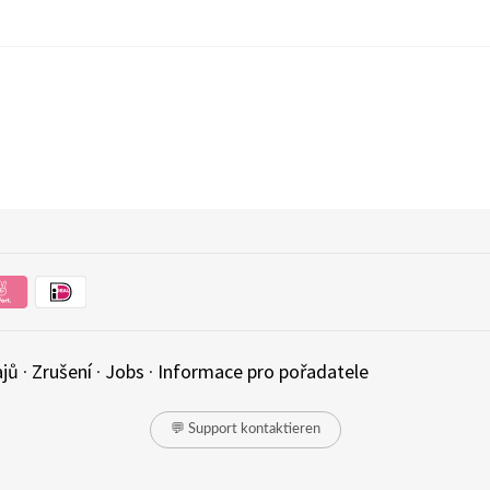
ajů
·
Zrušení
·
Jobs
·
Informace pro pořadatele
💬 Support kontaktieren