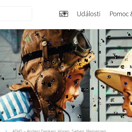
Události
Pomoc 
i
ADHS – Anders Denken, Hören, Sehen, Meinersen