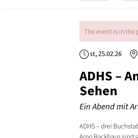
The event is in the 
st, 25.02.26
ADHS – A
Sehen
Ein Abend mit A
ADHS – drei Buchstabe
Arno Backhaus sind s