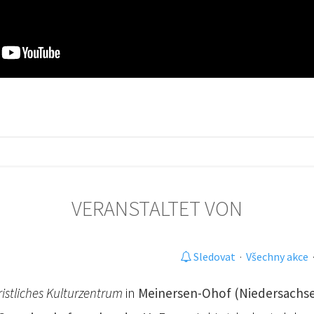
VERANSTALTET VON
Sledovat
·
Všechny akce
ristliches Kulturzentrum
in
Meinersen-Ohof (Niedersachse