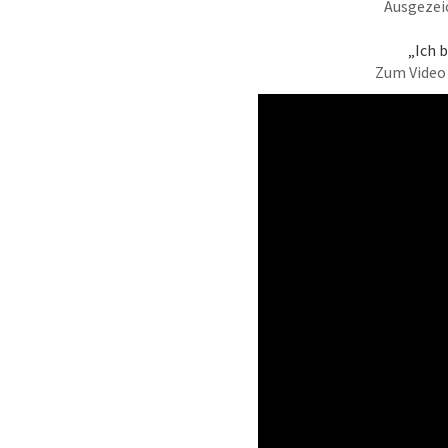
Ausgezei
„Ich 
Zum Video -