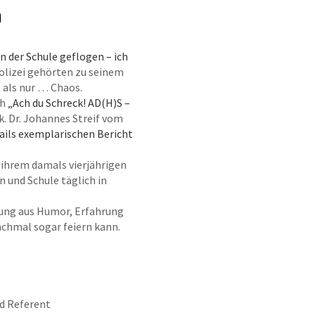
n
n der Schule geflogen – ich
Polizei gehörten zu seinem
 als nur … Chaos.
ch
„Ach du Schreck! AD(H)S –
k. Dr. Johannes Streif vom
ails exemplarischen Bericht
 ihrem damals vierjährigen
n und Schule täglich in
hung aus Humor, Erfahrung
chmal sogar feiern kann.
nd Referent