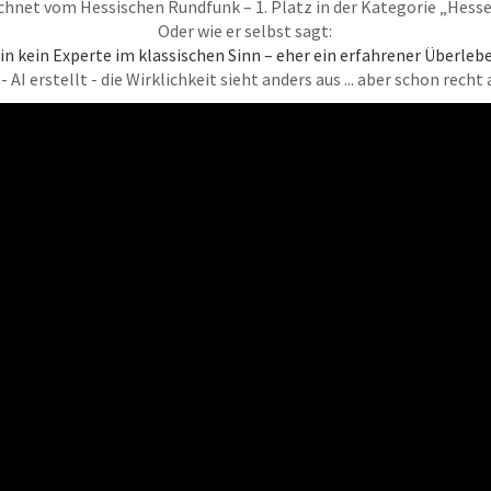
chnet vom Hessischen Rundfunk – 1. Platz in der Kategorie „Hess
Oder wie er selbst sagt:
bin kein Experte im klassischen Sinn – eher ein erfahrener Überlebe
 AI erstellt - die Wirklichkeit sieht anders aus ... aber schon recht 