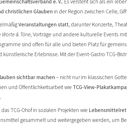
Gemeinschaftsverband e. V.
. Es versteht sich als ein lebe
d christlichen Glauben
in der Region zwischen Celle, Gi
gelmäßig
Veranstaltungen statt
, darunter Konzerte, The
e
Worte & Töne
, Vorträge und andere kulturelle Events mi
rogramme sind offen für alle und bieten Platz für gemei
 künstlerische Erlebnisse. Mit der Event-Gastro TCG-Bistr
lauben sichtbar machen
– nicht nur im klassischen Gott
en und Öffentlichkeitsarbeit wie
TCG-View-Plakatkamp
.
ch das TCG-Ohof in sozialen Projekten wie
Lebensmittelre
ensmittel gesammelt und weitergegeben werden, um Bed