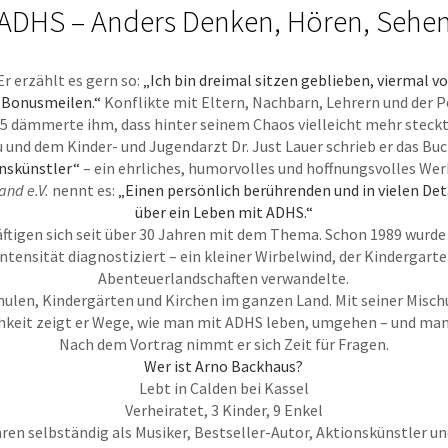
ADHS – Anders Denken, Hören, Sehe
Er erzählt es gern so:
„Ich bin dreimal sitzen geblieben, viermal vo
e Bonusmeilen.“
Konflikte mit Eltern, Nachbarn, Lehrern und der 
 45 dämmerte ihm, dass hinter seinem Chaos vielleicht mehr steckt
und dem Kinder- und Jugendarzt Dr. Just Lauer schrieb er das Bu
nskünstler“
– ein ehrliches, humorvolles und hoffnungsvolles Wer
and e.V.
nennt es:
„Einen persönlich berührenden und in vielen Det
über ein Leben mit ADHS.“
äftigen sich seit über 30 Jahren mit dem Thema. Schon 1989 wurde
tensität diagnostiziert – ein kleiner Wirbelwind, der Kindergarte
Abenteuerlandschaften verwandelte.
chulen, Kindergärten und Kirchen im ganzen Land. Mit seiner Misc
hkeit zeigt er Wege, wie man mit ADHS leben, umgehen – und man
Nach dem Vortrag nimmt er sich Zeit für Fragen.
Wer ist Arno Backhaus?
Lebt in Calden bei Kassel
Verheiratet, 3 Kinder, 9 Enkel
hren selbständig als Musiker, Bestseller-Autor, Aktionskünstler u