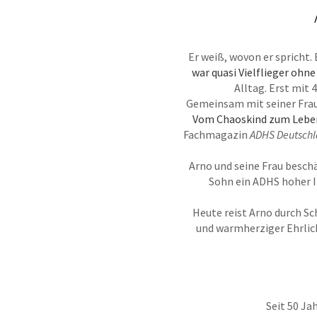
Er weiß, wovon er spricht. 
war quasi Vielflieger ohn
Alltag. Erst mit
Gemeinsam mit seiner Frau 
Vom Chaoskind zum Lebe
Fachmagazin
ADHS Deutschl
Arno und seine Frau besch
Sohn ein ADHS hoher In
Heute reist Arno durch S
und warmherziger Ehrlic
Seit 50 Ja