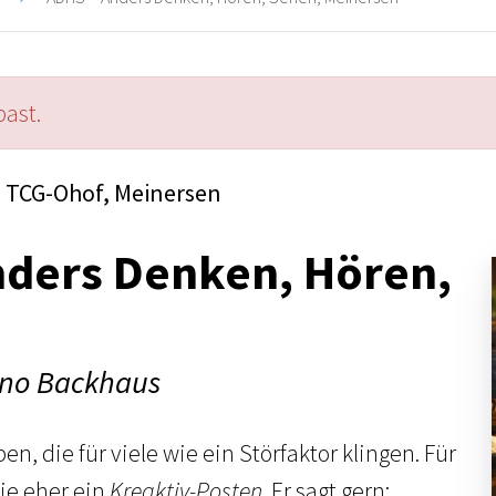
past.
TCG-Ohof, Meinersen
nders Denken, Hören,
rno Backhaus
n, die für viele wie ein Störfaktor klingen. Für
ie eher ein
Kreaktiv-Posten
. Er sagt gern: