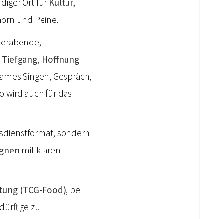
ndiger Ort für
Kultur,
fhorn und Peine.
aterabende,
t
Tiefgang, Hoffnung
nsames Singen, Gespräch,
o wird auch für das
esdienstformat, sondern
agnen
mit klaren
ttung
(TCG-Food)
, bei
ürftige zu