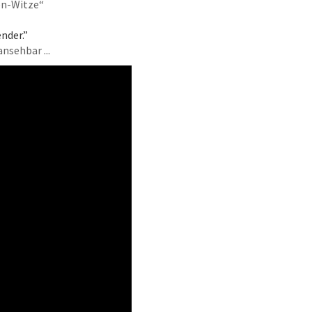
en-Witze“
nder.”
ansehbar ...