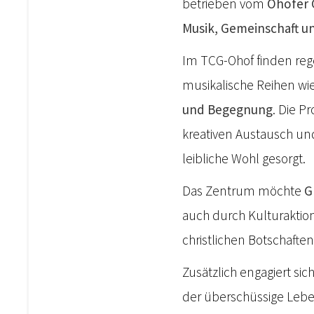
betrieben vom
Ohofer 
Musik, Gemeinschaft un
Im TCG-Ohof finden re
musikalische Reihen wi
und Begegnung
. Die P
kreativen Austausch und
leibliche Wohl gesorgt.
Das Zentrum möchte
G
auch durch Kulturaktion
christlichen Botschaften
Zusätzlich engagiert si
der überschüssige Leb