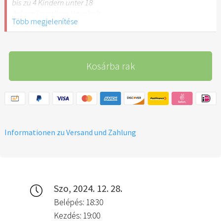
bis zu 4 Kindern unter 18
Jahren im selben Haushalt
Több megjelenítése
lebend.
Kosárba rak
Informationen zu Versand und Zahlung
Szo, 2024. 12. 28.
Belépés: 18:30
Kezdés: 19:00