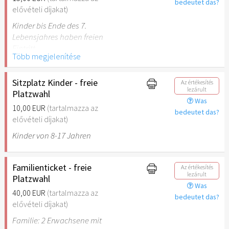
bedeutet das?
elővételi díjakat)
Kinder bis Ende des 7.
Lebensjahres haben freien
Eintritt.
Több megjelenítése
Sitzplatz Kinder - freie
Az értékesítés
lezárult
Platzwahl
Was
10,00 EUR
(tartalmazza az
bedeutet das?
elővételi díjakat)
Kinder von 8-17 Jahren
Familienticket - freie
Az értékesítés
lezárult
Platzwahl
Was
40,00 EUR
(tartalmazza az
bedeutet das?
elővételi díjakat)
Familie: 2 Erwachsene mit